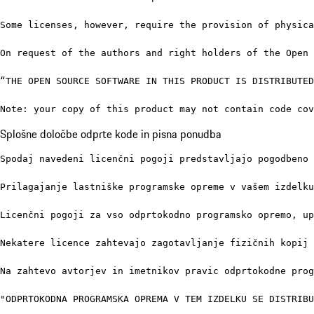
Some licenses, however, require the provision of physica
On request of the authors and right holders of the Open 
“THE OPEN SOURCE SOFTWARE IN THIS PRODUCT IS DISTRIBUTED
Note: your copy of this product may not contain code co
Splošne določbe odprte kode in pisna ponudba
Spodaj navedeni licenčni pogoji predstavljajo pogodbeno 
Prilagajanje lastniške programske opreme v vašem izdelku
Licenčni pogoji za vso odprtokodno programsko opremo, up
Nekatere licence zahtevajo zagotavljanje fizičnih kopij 
Na zahtevo avtorjev in imetnikov pravic odprtokodne prog
"ODPRTOKODNA PROGRAMSKA OPREMA V TEM IZDELKU SE DISTRIBU