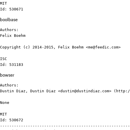
MIT

Id: 530671
boolbase
Authors:

Felix Boehm

Copyright (c) 2014-2015, Felix Boehm <me@feedic.com>

ISC

Id: 531183
bowser
Authors:

Dustin Diaz, Dustin Diaz <dustin@dustindiaz.com> (http:/
None

MIT

Id: 530672

--------------------------------------------------------