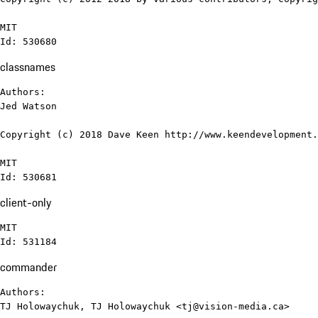
MIT

Id: 530680
classnames
Authors:

Jed Watson

Copyright (c) 2018 Dave Keen http://www.keendevelopment.
MIT

Id: 530681
client-only
MIT

Id: 531184
commander
Authors:

TJ Holowaychuk, TJ Holowaychuk <tj@vision-media.ca>
