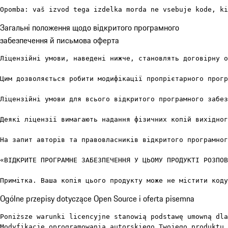
Opomba: vaš izvod tega izdelka morda ne vsebuje kode, ki
Загальні положення щодо відкритого програмного
забезпечення й письмова оферта
Ліцензійні умови, наведені нижче, становлять договірну о
Цим дозволяється робити модифікації пропрієтарного прогр
Ліцензійні умови для всього відкритого програмного забез
Деякі ліцензії вимагають надання фізичних копій вихідног
На запит авторів та правовласників відкритого програмног
«ВІДКРИТЕ ПРОГРАМНЕ ЗАБЕЗПЕЧЕННЯ У ЦЬОМУ ПРОДУКТІ РОЗПОВ
Примітка. Ваша копія цього продукту може не містити коду
Ogólne przepisy dotyczące Open Source i oferta pisemna
Poniższe warunki licencyjne stanowią podstawę umowną dla
Modyfikacje oprogramowania autorskiego Twojego produktu 