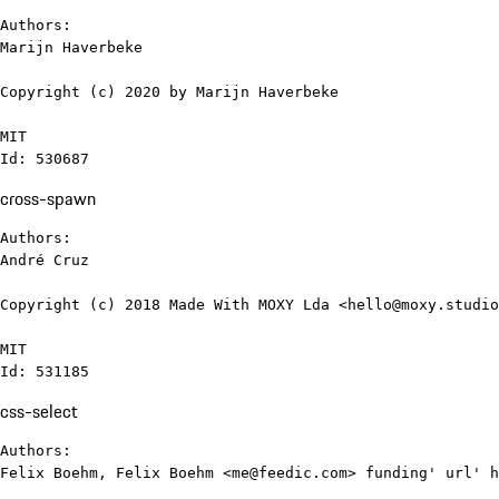
Authors:

Marijn Haverbeke

Copyright (c) 2020 by Marijn Haverbeke

MIT

Id: 530687
cross-spawn
Authors:

André Cruz

Copyright (c) 2018 Made With MOXY Lda <hello@moxy.studio
MIT

Id: 531185
css-select
Authors:

Felix Boehm, Felix Boehm <me@feedic.com> funding' url' h