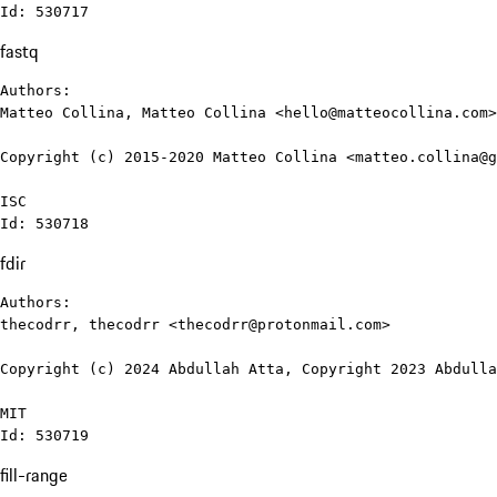
Id: 530717
fastq
Authors:

Matteo Collina, Matteo Collina <hello@matteocollina.com>
Copyright (c) 2015-2020 Matteo Collina <matteo.collina@g
ISC

Id: 530718
fdir
Authors:

thecodrr, thecodrr <thecodrr@protonmail.com>

Copyright (c) 2024 Abdullah Atta, Copyright 2023 Abdulla
MIT

Id: 530719
fill-range