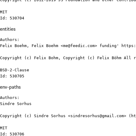
MIT

Id: 530704
entities
Authors:

Felix Boehm, Felix Boehm <me@feedic.com> funding' https:
Copyright (c) Felix Bohm, Copyright (c) Felix Böhm All r
BSD-2-Clause

Id: 530705
env-paths
Authors:

Sindre Sorhus

Copyright (c) Sindre Sorhus <sindresorhus@gmail.com> (ht
MIT

Id: 530706