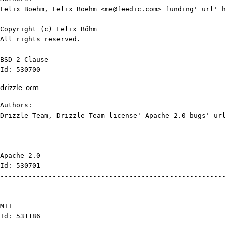
Felix Boehm, Felix Boehm <me@feedic.com> funding' url' h
Copyright (c) Felix Böhm

All rights reserved.

BSD-2-Clause

Id: 530700
drizzle-orm
Authors:

Drizzle Team, Drizzle Team license' Apache-2.0 bugs' url
Apache-2.0

Id: 530701

--------------------------------------------------------
MIT

Id: 531186